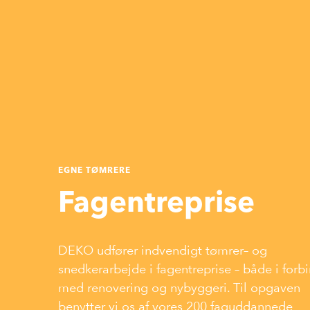
EGNE TØMRERE
Fagentreprise
DEKO udfører indvendigt tømrer– og
snedkerarbejde i fagentreprise – både i forb
med renovering og nybyggeri. Til opgaven
benytter vi os af vores 200 faguddannede