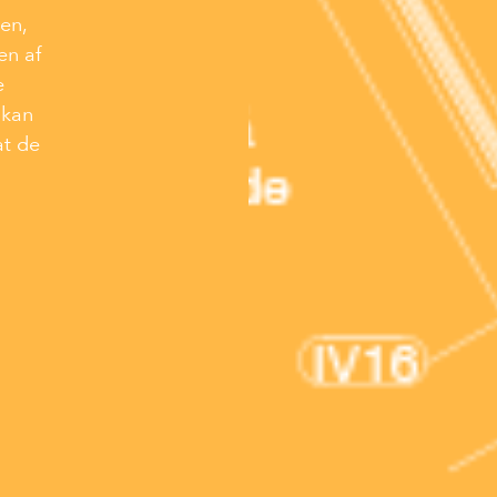
en,
en af
e
 kan
at de